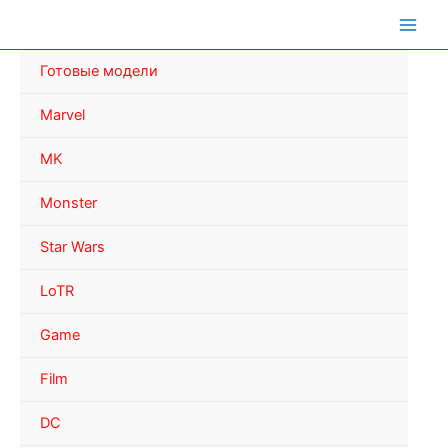
Перейти
к
содержимому
Готовые модели
Marvel
MK
Monster
Star Wars
LoTR
Game
Film
DC