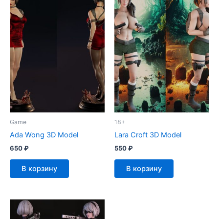
Game
18+
Ada Wong 3D Model
Lara Croft 3D Model
650
₽
550
₽
В корзину
В корзину