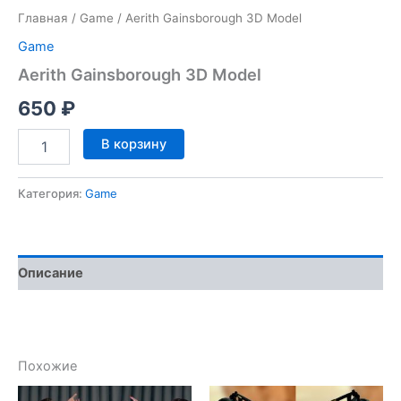
Главная
/
Game
/ Aerith Gainsborough 3D Model
Game
Aerith Gainsborough 3D Model
650
₽
Количество
В корзину
товара
Aerith
Gainsborough
Категория:
Game
3D
Model
Описание
Похожие