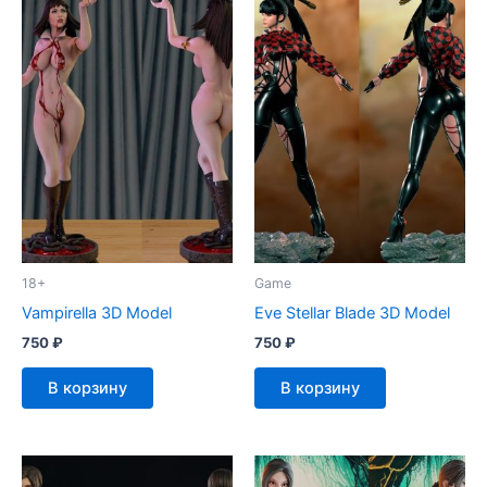
18+
Game
Vampirella 3D Model
Eve Stellar Blade 3D Model
750
₽
750
₽
В корзину
В корзину