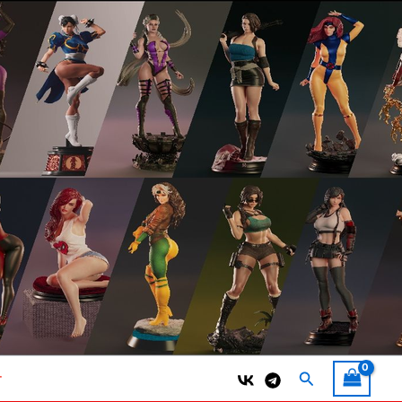
Поиск
т