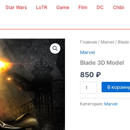
Star Wars
LoTR
Game
Film
DC
Chibi
Главная
/
Marvel
/ Blade
Marvel
Blade 3D Model
850
₽
Количество
В корзин
товара
Blade
3D
Категория:
Marvel
Model