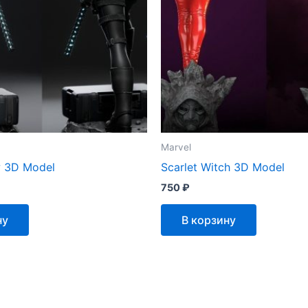
Marvel
w 3D Model
Scarlet Witch 3D Model
750
₽
ну
В корзину