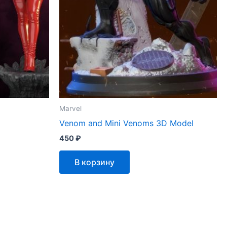
Marvel
Venom and Mini Venoms 3D Model
450
₽
В корзину