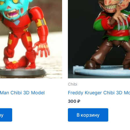
Chibi
 Man Chibi 3D Model
Freddy Krueger Chibi 3D M
300
₽
ну
В корзину