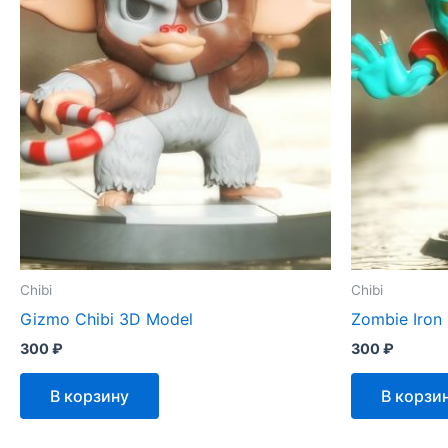
Chibi
Chibi
Gizmo Chibi 3D Model
Zombie Iron
300
₽
300
₽
В корзину
В корзи