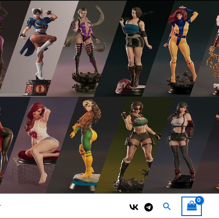
Поиск
т