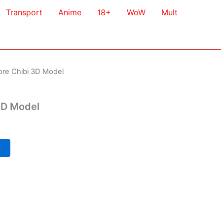
Transport
Anime
18+
WoW
Mult
re Chibi 3D Model
3D Model
у