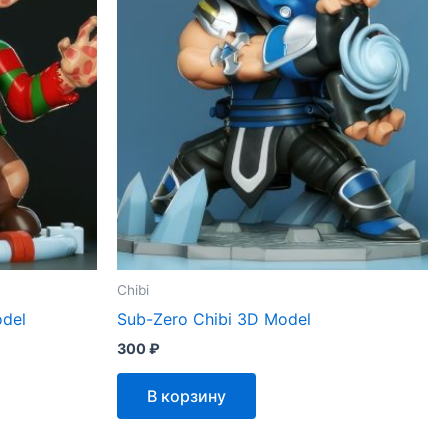
Chibi
odel
Sub-Zero Chibi 3D Model
300
₽
В корзину