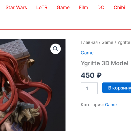
Star Wars
LoTR
Game
Film
DC
Chibi
Главная
/
Game
/ Ygritt
Game
Ygritte 3D Model
450
₽
Количество
В корзин
товара
Ygritte
3D
Категория:
Game
Model