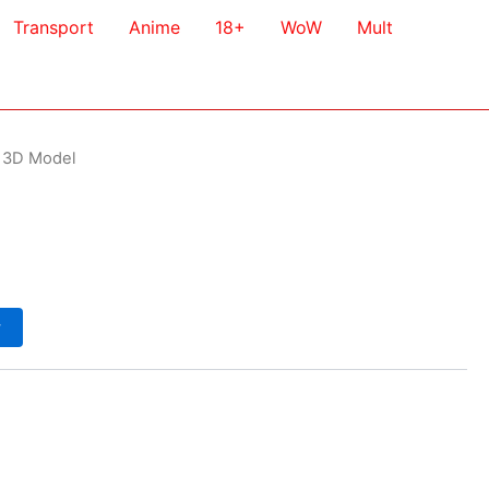
Transport
Anime
18+
WoW
Mult
e 3D Model
у