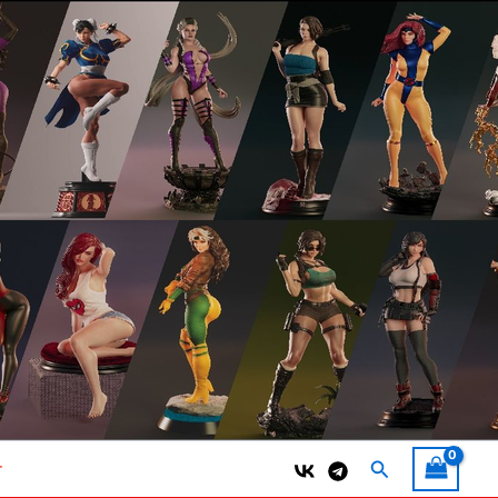
Поиск
т