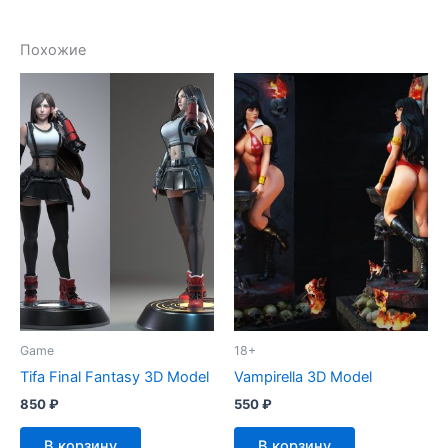
Похожие
Game
18+
Tifa Final Fantasy 3D Model
Vampirella 3D Model
850
₽
550
₽
В корзину
В корзину