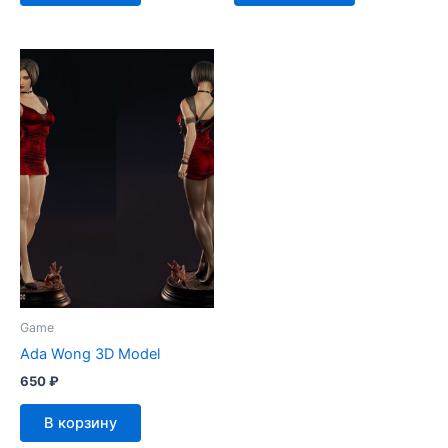
Game
Ada Wong 3D Model
650
₽
В корзину