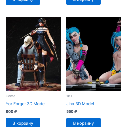
Game
18+
Yor Forger 3D Model
Jinx 3D Model
800
₽
550
₽
В корзину
В корзину