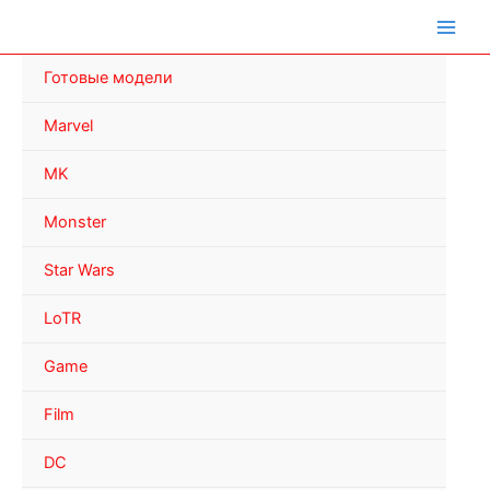
Перейти
к
содержимому
Готовые модели
Marvel
MK
Monster
Star Wars
LoTR
Game
Film
DC