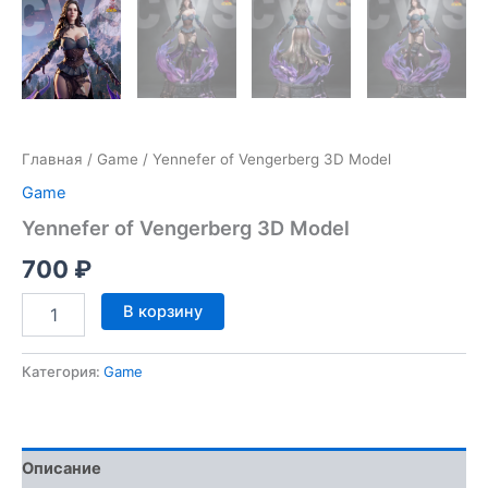
Главная
/
Game
/ Yennefer of Vengerberg 3D Model
Game
Yennefer of Vengerberg 3D Model
700
₽
Количество
В корзину
товара
Yennefer
of
Категория:
Game
Vengerberg
3D
Model
Описание