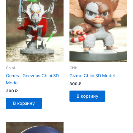
Chibi
Chibi
General Grievous Chibi 3D
Gizmo Chibi 3D Model
Model
300
₽
300
₽
В корзину
В корзину