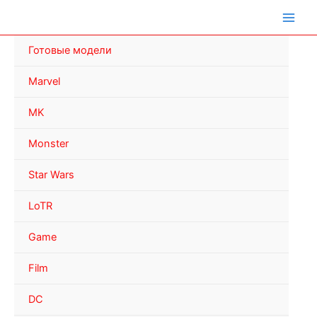
Перейти
к
содержимому
Готовые модели
Marvel
MK
Monster
Star Wars
LoTR
Game
Film
DC