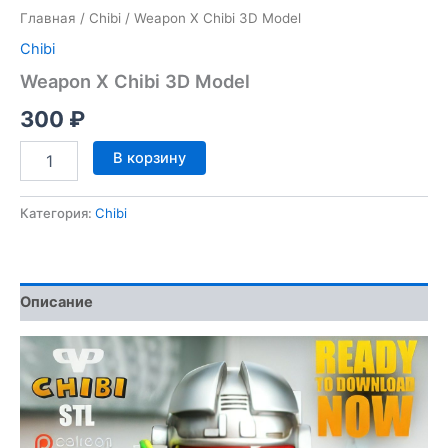
Главная
/
Chibi
/ Weapon X Chibi 3D Model
Chibi
Weapon X Chibi 3D Model
300
₽
Количество
В корзину
товара
Weapon
X
Категория:
Chibi
Chibi
3D
Model
Описание