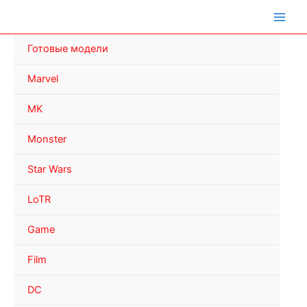
Перейти
к
содержимому
Готовые модели
Marvel
MK
Monster
Star Wars
LoTR
Game
Film
DC