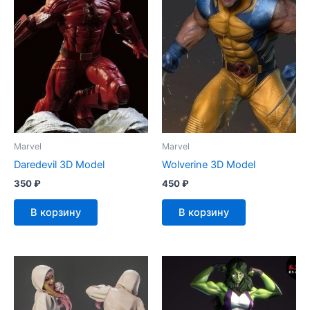
Marvel
Marvel
Daredevil 3D Model
Wolverine 3D Model
350
₽
450
₽
В корзину
В корзину