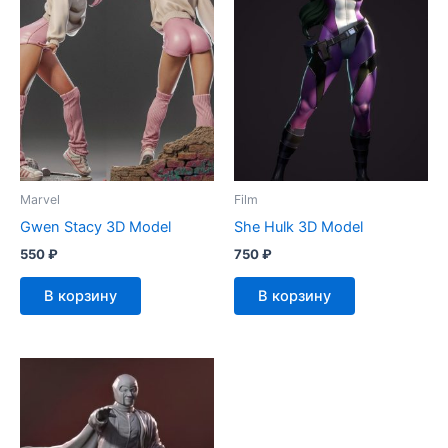
Marvel
Film
Gwen Stacy 3D Model
She Hulk 3D Model
550
₽
750
₽
В корзину
В корзину