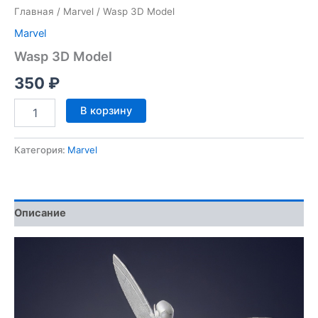
Главная
/
Marvel
/ Wasp 3D Model
Marvel
Wasp 3D Model
350
₽
Количество
В корзину
товара
Wasp
3D
Категория:
Marvel
Model
Описание