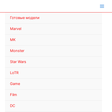
Перейти
к
содержимому
Готовые модели
Marvel
MK
Monster
Star Wars
LoTR
Game
Film
DC