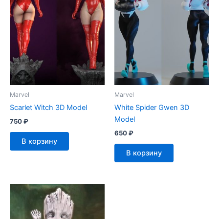
Marvel
Marvel
Scarlet Witch 3D Model
White Spider Gwen 3D
Model
750
₽
650
₽
В корзину
В корзину