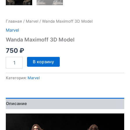
Главная
/
Marvel
/ Wanda Maximoff 3D Model
Marvel
Wanda Maximoff 3D Model
750
₽
Количество
В корзину
товара
Wanda
Maximoff
Категория:
Marvel
3D
Model
Описание