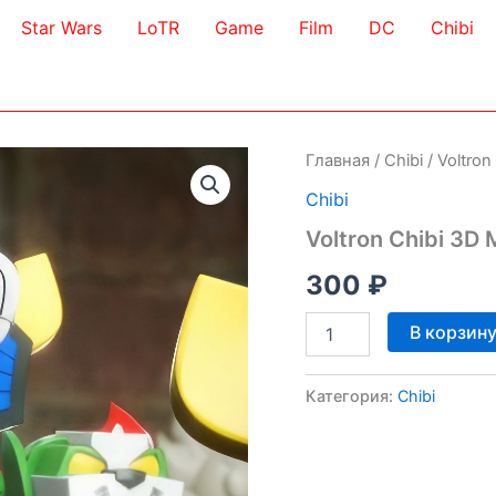
Star Wars
LoTR
Game
Film
DC
Chibi
Главная
/
Chibi
/ Voltron
Chibi
Voltron Chibi 3D 
300
₽
Количество
В корзин
товара
Voltron
Chibi
Категория:
Chibi
3D
Model