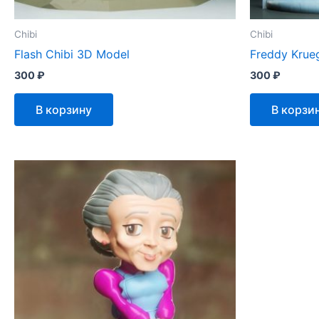
Chibi
Chibi
Flash Chibi 3D Model
Freddy Krue
300
₽
300
₽
В корзину
В корзи