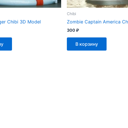
Chibi
ger Chibi 3D Model
Zombie Captain America Ch
300
₽
ну
В корзину