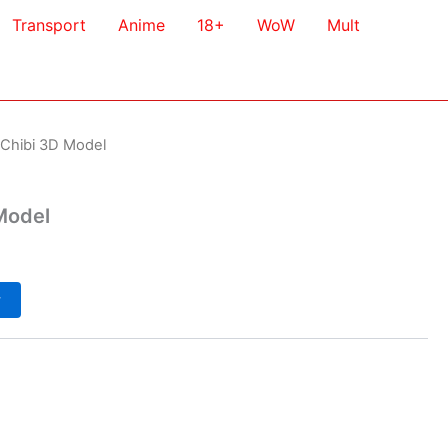
Transport
Anime
18+
WoW
Mult
 Chibi 3D Model
Model
у