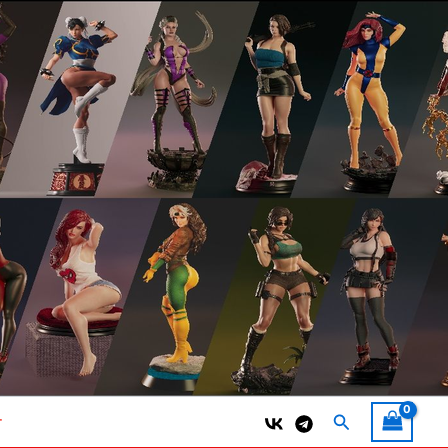
Поиск
т