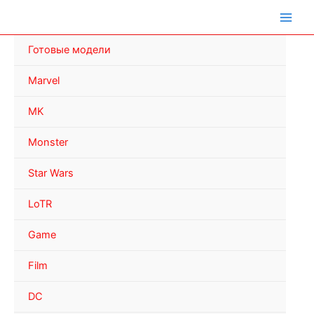
Перейти
к
содержимому
Готовые модели
Marvel
MK
Monster
Star Wars
LoTR
Game
Film
DC