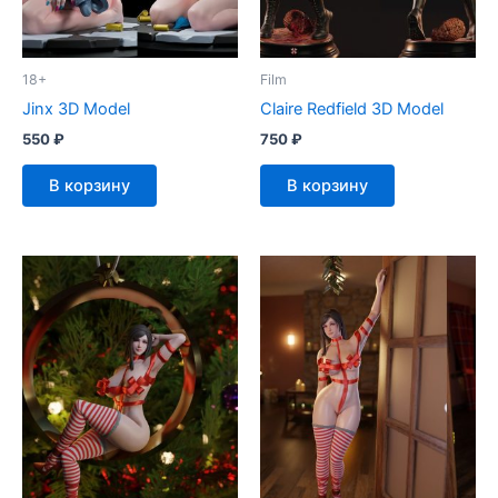
18+
Film
Jinx 3D Model
Claire Redfield 3D Model
550
₽
750
₽
В корзину
В корзину