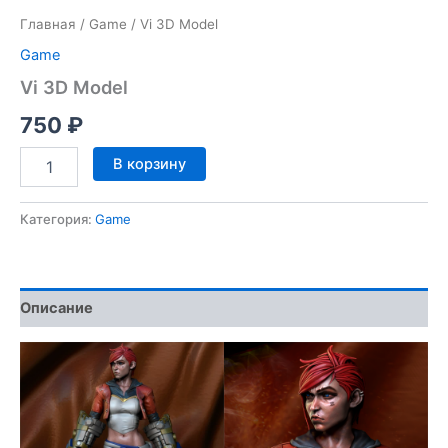
Главная
/
Game
/ Vi 3D Model
Game
Vi 3D Model
750
₽
Количество
В корзину
товара
Vi
3D
Категория:
Game
Model
Описание