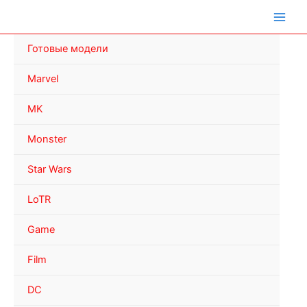
Перейти
к
содержимому
Готовые модели
Marvel
MK
Monster
Star Wars
LoTR
Game
Film
DC