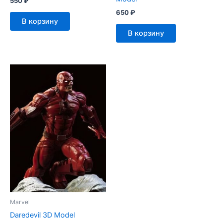
550
₽
650
₽
В корзину
В корзину
Marvel
Daredevil 3D Model