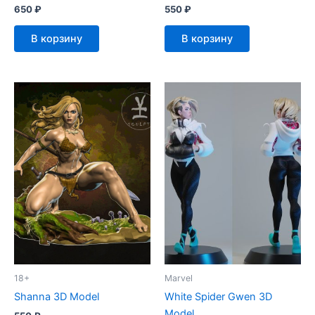
650
₽
550
₽
В корзину
В корзину
18+
Marvel
Shanna 3D Model
White Spider Gwen 3D
Model