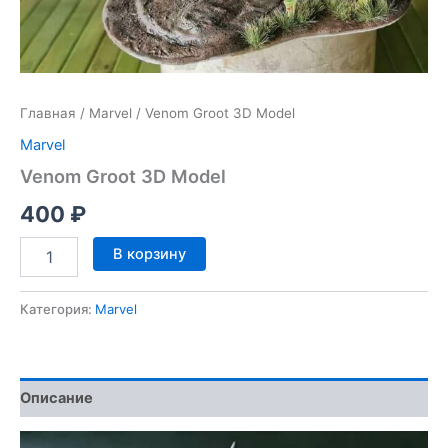
Главная
/
Marvel
/ Venom Groot 3D Model
Marvel
Venom Groot 3D Model
400
₽
Количество
В корзину
товара
Venom
Groot
Категория:
Marvel
3D
Model
Описание