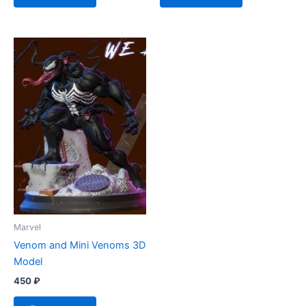
Marvel
Venom and Mini Venoms 3D
Model
450
₽