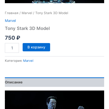
Главная
/
Marvel
/ Tony Stark 3D Model
Marvel
Tony Stark 3D Model
750
₽
Количество
В корзину
товара
Tony
Stark
Категория:
Marvel
3D
Model
Описание