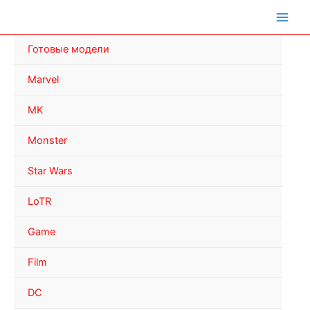
Перейти
к
содержимому
Готовые модели
Marvel
MK
Monster
Star Wars
LoTR
Game
Film
DC