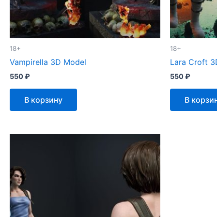
18+
18+
Vampirella 3D Model
Lara Croft 
550
₽
550
₽
В корзину
В корзи