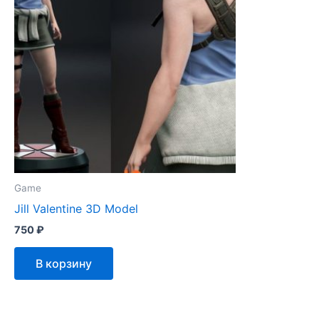
Game
Jill Valentine 3D Model
750
₽
В корзину