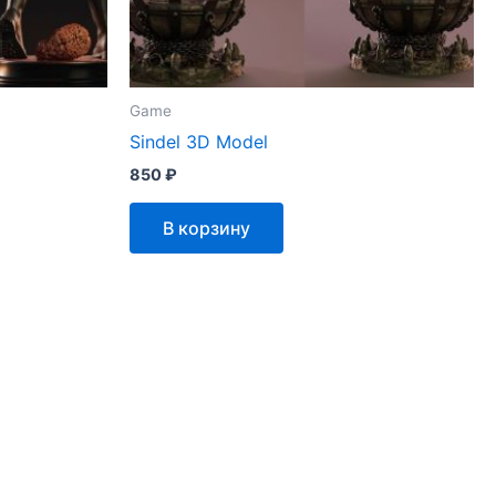
Game
Sindel 3D Model
850
₽
В корзину