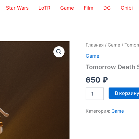
Star Wars
LoTR
Game
Film
DC
Chibi
Главная
/
Game
/ Tomor
Game
Tomorrow Death S
650
₽
Количество
В корзин
товара
Tomorrow
Death
Категория:
Game
Stranding
2
3D
Model