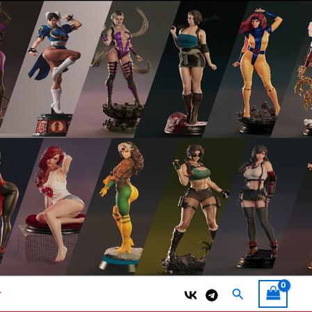
Поиск
т