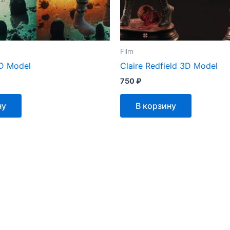
Film
3D Model
Claire Redfield 3D Model
750
₽
ну
В корзину