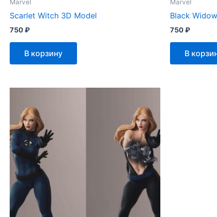
Marvel
Marvel
Scarlet Witch 3D Model
Black Wido
750
₽
750
₽
В корзину
В корзи