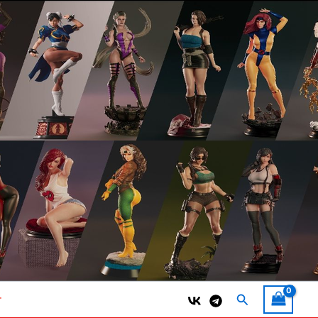
Поиск
т