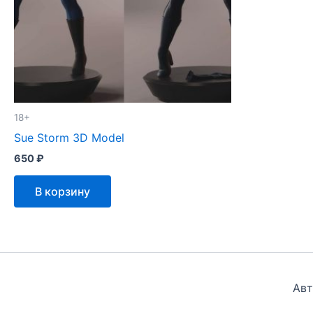
18+
Sue Storm 3D Model
650
₽
В корзину
Авт