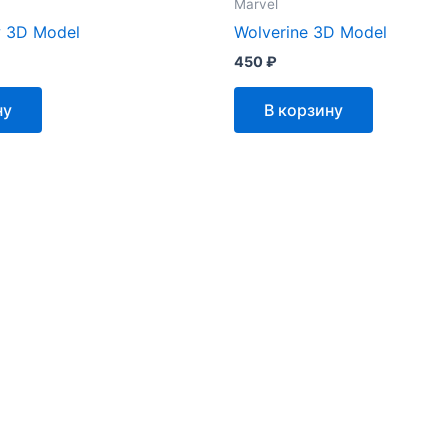
Marvel
w 3D Model
Wolverine 3D Model
450
₽
ну
В корзину