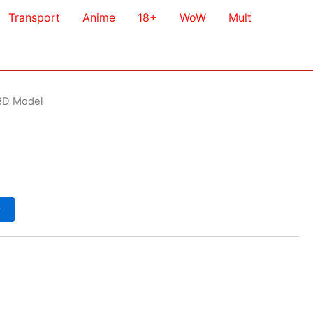
Transport
Anime
18+
WoW
Mult
3D Model
у