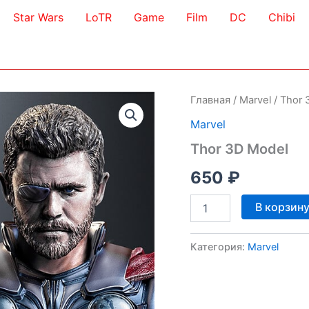
Star Wars
LoTR
Game
Film
DC
Chibi
Главная
/
Marvel
/ Thor 
Marvel
Thor 3D Model
650
₽
Количество
В корзин
товара
Thor
3D
Категория:
Marvel
Model