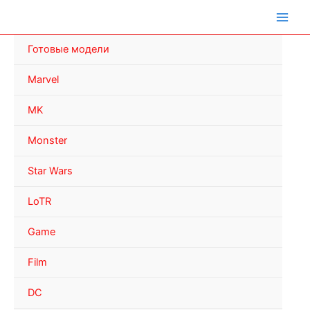
Перейти
к
содержимому
Готовые модели
Marvel
MK
Monster
Star Wars
LoTR
Game
Film
DC