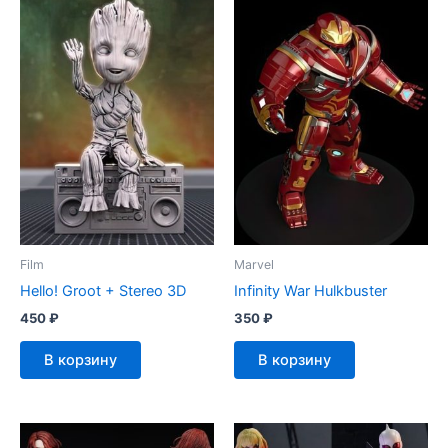
Film
Marvel
Hello! Groot + Stereo 3D
Infinity War Hulkbuster
450
₽
350
₽
В корзину
В корзину