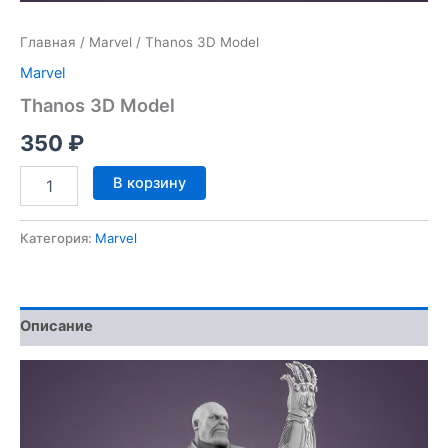
Главная
/
Marvel
/ Thanos 3D Model
Marvel
Thanos 3D Model
350
₽
Количество
В корзину
товара
Thanos
3D
Категория:
Marvel
Model
Описание