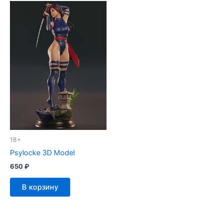
18+
Psylocke 3D Model
650
₽
В корзину