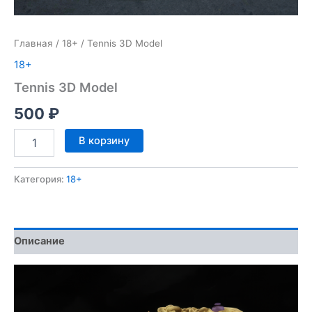
Главная
/
18+
/ Tennis 3D Model
18+
Tennis 3D Model
500
₽
Количество
В корзину
товара
Tennis
3D
Категория:
18+
Model
Описание