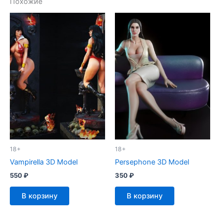
Похожие
18+
18+
Vampirella 3D Model
Persephone 3D Model
550
₽
350
₽
В корзину
В корзину