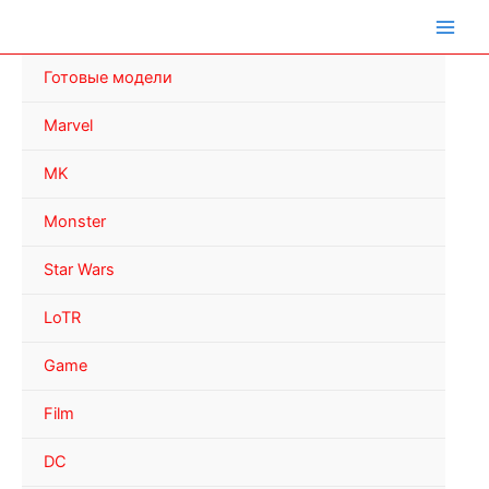
Перейти
к
содержимому
Готовые модели
Marvel
MK
Monster
Star Wars
LoTR
Game
Film
DC