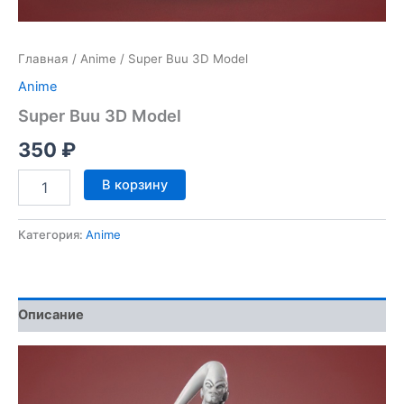
Главная
/
Anime
/ Super Buu 3D Model
Anime
Super Buu 3D Model
350
₽
Количество
В корзину
товара
Super
Buu
Категория:
Anime
3D
Model
Описание