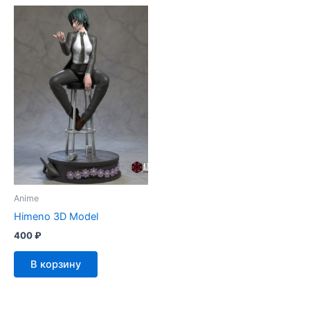
Anime
Himeno 3D Model
400
₽
В корзину