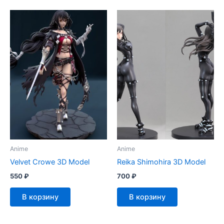
Anime
Anime
Velvet Crowe 3D Model
Reika Shimohira 3D Model
550
₽
700
₽
В корзину
В корзину