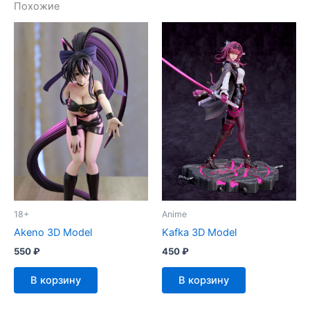
Похожие
18+
Anime
Akeno 3D Model
Kafka 3D Model
550
₽
450
₽
В корзину
В корзину