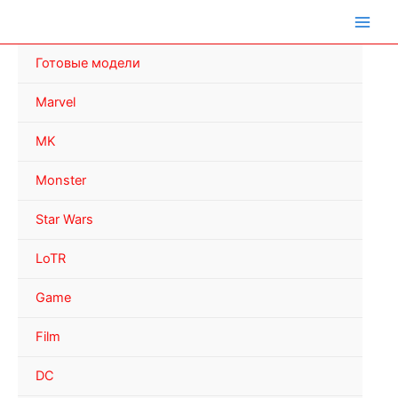
Перейти
к
содержимому
Готовые модели
Marvel
MK
Monster
Star Wars
LoTR
Game
Film
DC