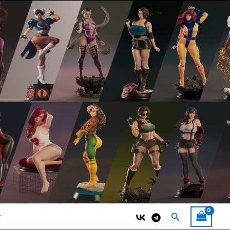
Поиск
т