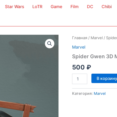
Star Wars
LoTR
Game
Film
DC
Chibi
Главная
/
Marvel
/ Spid
Marvel
Spider Gwen 3D 
500
₽
Количество
В корзин
товара
Spider
Gwen
Категория:
Marvel
3D
Model