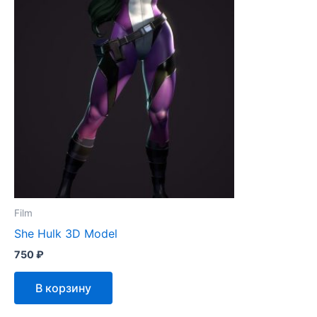
Film
She Hulk 3D Model
750
₽
В корзину