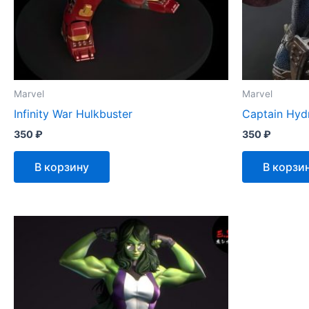
Marvel
Marvel
Infinity War Hulkbuster
Captain Hyd
350
₽
350
₽
В корзину
В корзи