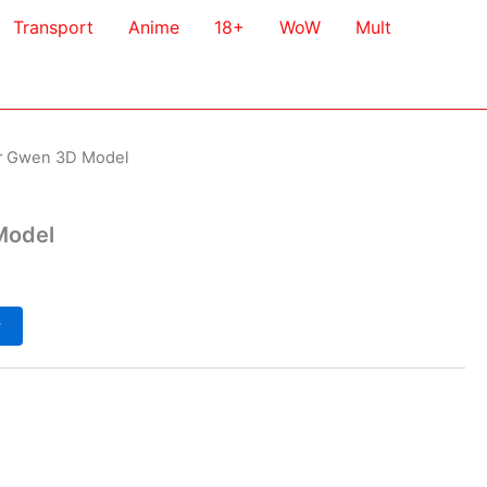
Transport
Anime
18+
WoW
Mult
er Gwen 3D Model
Model
у