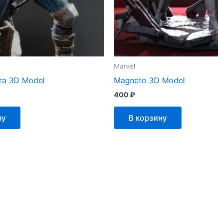
Marvel
ra 3D Model
Magneto 3D Model
400
₽
ну
В корзину