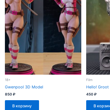
18+
Film
Gwenpool 3D Model
Hello! Groot
850
₽
450
₽
В корзину
В корзи