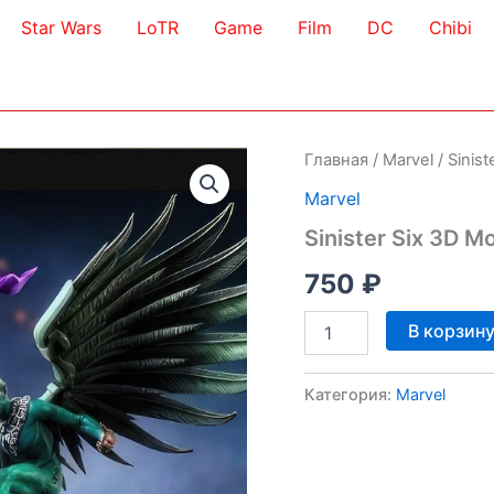
Star Wars
LoTR
Game
Film
DC
Chibi
Главная
/
Marvel
/ Sinis
Marvel
Sinister Six 3D M
750
₽
Количество
В корзин
товара
Sinister
Six
Категория:
Marvel
3D
Model