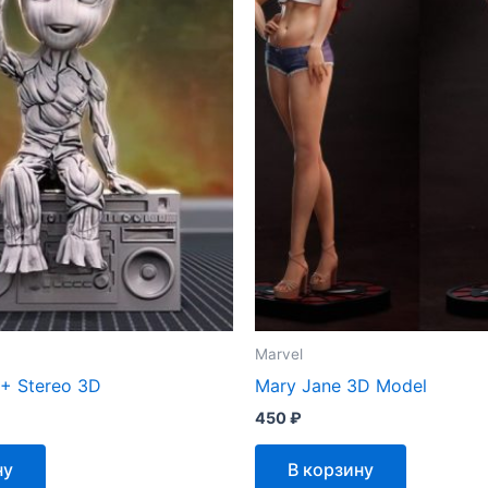
Marvel
 + Stereo 3D
Mary Jane 3D Model
450
₽
ну
В корзину