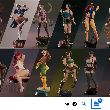
Поиск
т