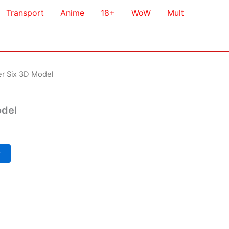
Transport
Anime
18+
WoW
Mult
ter Six 3D Model
odel
у