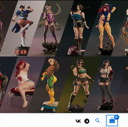
Поиск
т