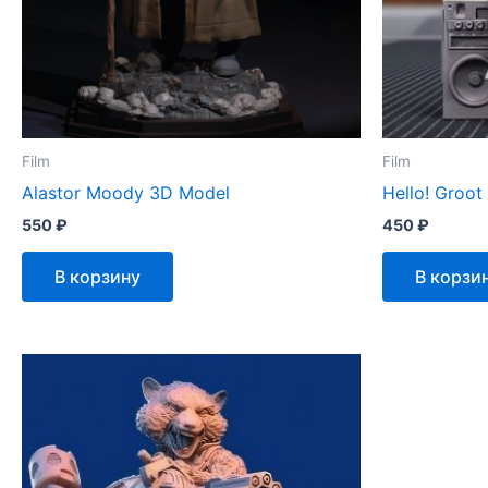
Film
Film
Alastor Moody 3D Model
Hello! Groot
550
₽
450
₽
В корзину
В корзи