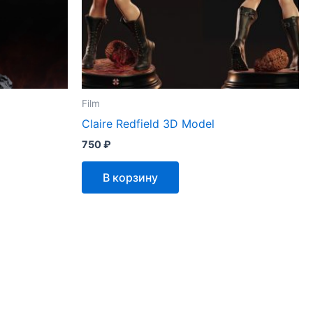
Film
Claire Redfield 3D Model
750
₽
В корзину