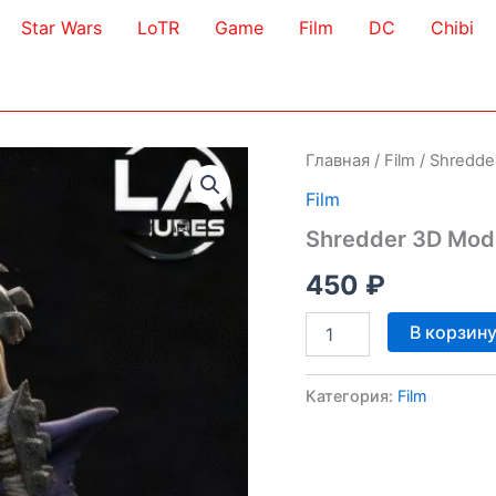
Star Wars
LoTR
Game
Film
DC
Chibi
Главная
/
Film
/ Shredde
Film
Shredder 3D Mod
450
₽
Количество
В корзин
товара
Shredder
3D
Категория:
Film
Model