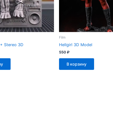
Film
 + Stereo 3D
Hellgirl 3D Model
550
₽
ну
В корзину