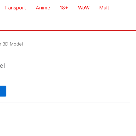
Transport
Anime
18+
WoW
Mult
r 3D Model
el
у