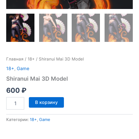
Главная
/
18+
/ Shiranui Mai 3D Model
18+
,
Game
Shiranui Mai 3D Model
600
₽
Количество
В корзину
товара
Shiranui
Mai
Категории:
18+
,
Game
3D
Model