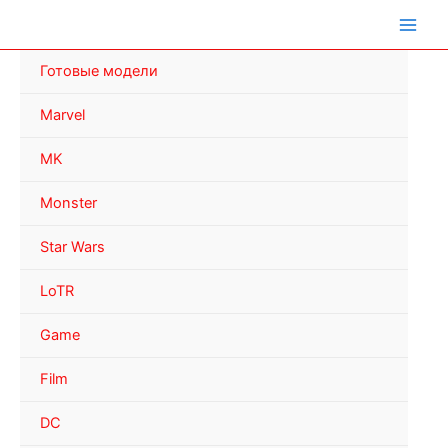
Перейти
к
содержимому
Готовые модели
Marvel
MK
Monster
Star Wars
LoTR
Game
Film
DC