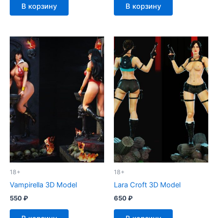
В корзину
В корзину
18+
18+
Vampirella 3D Model
Lara Croft 3D Model
550
₽
650
₽