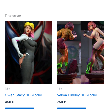
Похожие
18+
18+
Gwen Stacy 3D Model
Velma Dinkley 3D Model
450
₽
750
₽