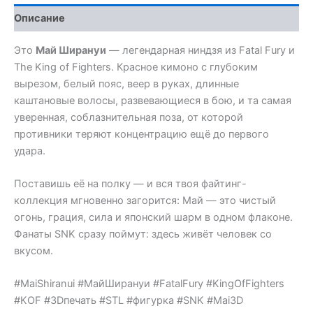
Описание
Это
Май Ширануи
— легендарная ниндзя из Fatal Fury и
The King of Fighters. Красное кимоно с глубоким
вырезом, белый пояс, веер в руках, длинные
каштановые волосы, развевающиеся в бою, и та самая
уверенная, соблазнительная поза, от которой
противники теряют концентрацию ещё до первого
удара.
Поставишь её на полку — и вся твоя файтинг-
коллекция мгновенно загорится: Май — это чистый
огонь, грация, сила и японский шарм в одном флаконе.
Фанаты SNK сразу поймут: здесь живёт человек со
вкусом.
#MaiShiranui #МайШирануи #FatalFury #KingOfFighters
#KOF #3Dпечать #STL #фигурка #SNK #Mai3D