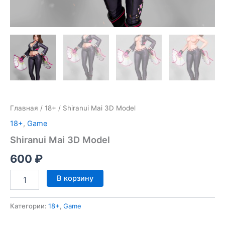
Главная
/
18+
/ Shiranui Mai 3D Model
18+
,
Game
Shiranui Mai 3D Model
600
₽
Количество
В корзину
товара
Shiranui
Mai
Категории:
18+
,
Game
3D
Model