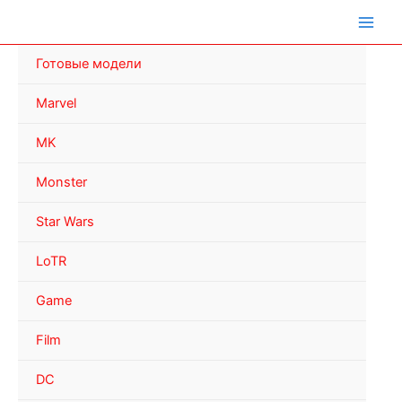
Перейти
к
содержимому
Готовые модели
Marvel
MK
Monster
Star Wars
LoTR
Game
Film
DC