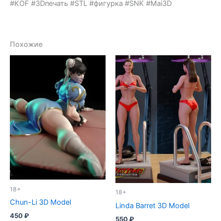
#KOF #3Dпечать #STL #фигурка #SNK #Mai3D
Похожие
18+
18+
Chun-Li 3D Model
Linda Barret 3D Model
450
₽
550
₽