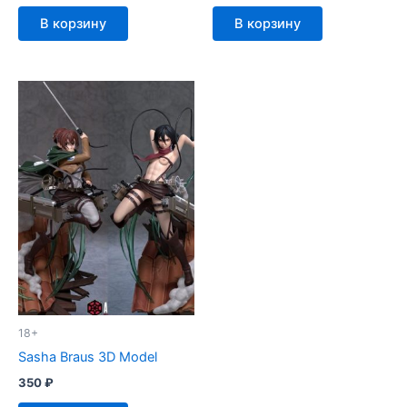
В корзину
В корзину
18+
Sasha Braus 3D Model
350
₽