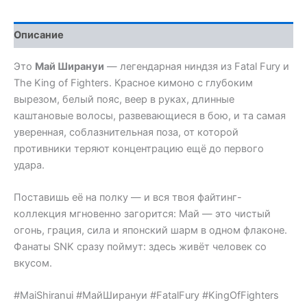
Описание
Это
Май Ширануи
— легендарная ниндзя из Fatal Fury и
The King of Fighters. Красное кимоно с глубоким
вырезом, белый пояс, веер в руках, длинные
каштановые волосы, развевающиеся в бою, и та самая
уверенная, соблазнительная поза, от которой
противники теряют концентрацию ещё до первого
удара.
Поставишь её на полку — и вся твоя файтинг-
коллекция мгновенно загорится: Май — это чистый
огонь, грация, сила и японский шарм в одном флаконе.
Фанаты SNK сразу поймут: здесь живёт человек со
вкусом.
#MaiShiranui #МайШирануи #FatalFury #KingOfFighters