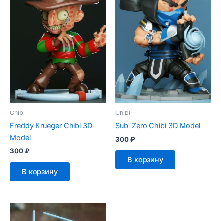
Chibi
Chibi
Freddy Krueger Chibi 3D
Sub-Zero Chibi 3D Model
Model
300
₽
300
₽
В корзину
В корзину