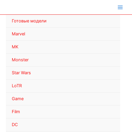
Перейти
к
содержимому
Готовые модели
Marvel
MK
Monster
Star Wars
LoTR
Game
Film
DC