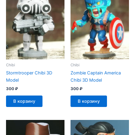
Chibi
Chibi
Stormtrooper Chibi 3D
Zombie Captain America
Model
Chibi 3D Model
300
₽
300
₽
В корзину
В корзину