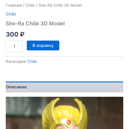
Главная
/
Chibi
/ She-Ra Chibi 3D Model
Chibi
She-Ra Chibi 3D Model
300
₽
Количество
В корзину
товара
She-
Ra
Категория:
Chibi
Chibi
3D
Model
Описание