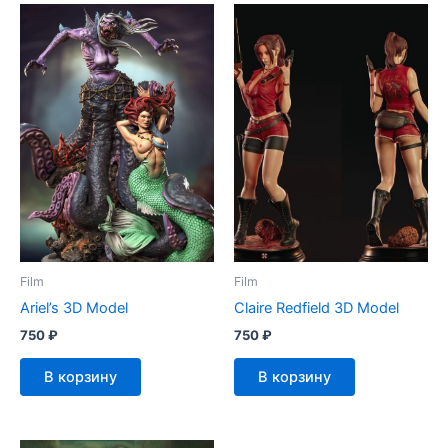
Film
Film
Ariel’s 3D Model
Claire Redfield 3D Model
750
₽
750
₽
В корзину
В корзину