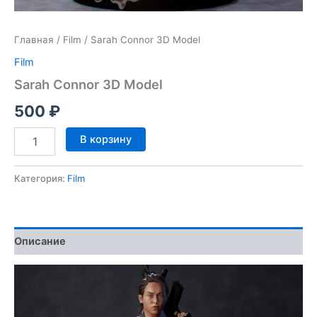
Главная
/
Film
/ Sarah Connor 3D Model
Film
Sarah Connor 3D Model
500
₽
Количество
В корзину
товара
Sarah
Connor
Категория:
Film
3D
Model
Описание