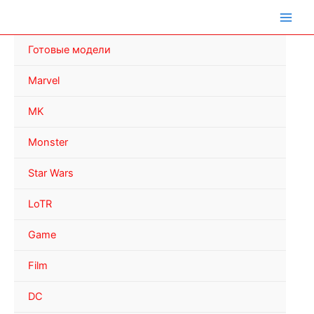
Перейти
к
содержимому
Готовые модели
Marvel
MK
Monster
Star Wars
LoTR
Game
Film
DC