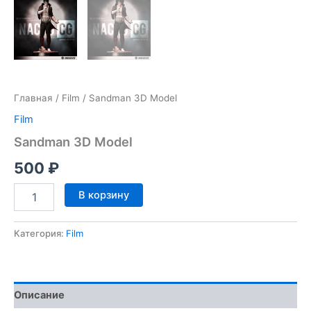
Главная
/
Film
/ Sandman 3D Model
Film
Sandman 3D Model
500
₽
Количество
В корзину
товара
Sandman
3D
Категория:
Film
Model
Описание