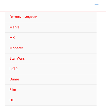
Перейти
к
содержимому
Готовые модели
Marvel
MK
Monster
Star Wars
LoTR
Game
Film
DC