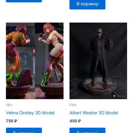
В корзину
18+
Film
Velma Dinkley 3D Model
Albert Wesker 3D Model
750
₽
450
₽