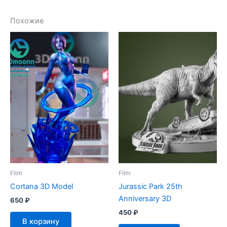
Похожие
Film
Film
Cortana 3D Model
Jurassic Park 25th
Anniversary 3D
650
₽
450
₽
В корзину