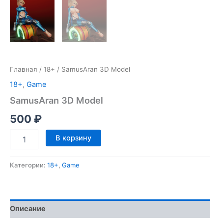
Главная
/
18+
/ SamusAran 3D Model
18+
,
Game
SamusAran 3D Model
500
₽
Количество
В корзину
товара
SamusAran
3D
Категории:
18+
,
Game
Model
Описание