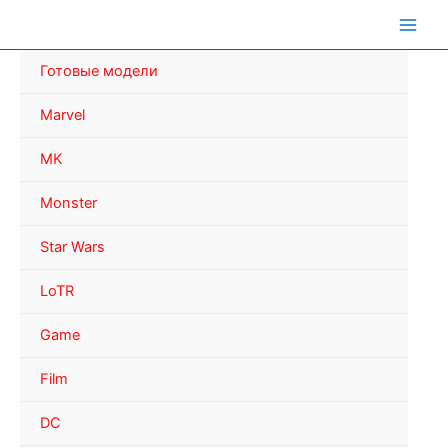
Перейти
к
содержимому
Готовые модели
Marvel
MK
Monster
Star Wars
LoTR
Game
Film
DC