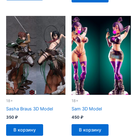
18+
18+
Sasha Braus 3D Model
Sam 3D Model
350
₽
450
₽
В корзину
В корзину