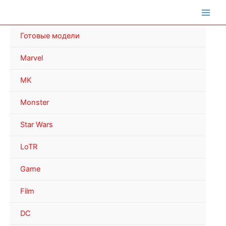
Перейти
к
содержимому
Готовые модели
Marvel
MK
Monster
Star Wars
LoTR
Game
Film
DC