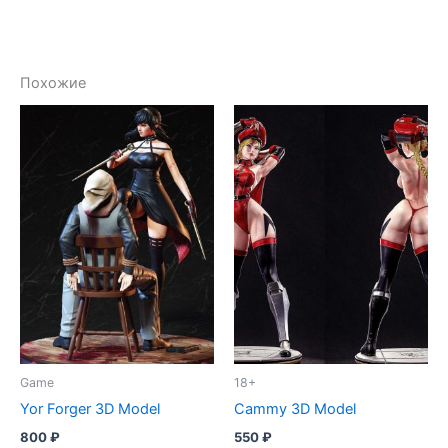
Похожие
Game
18+
Yor Forger 3D Model
Cammy 3D Model
800
₽
550
₽