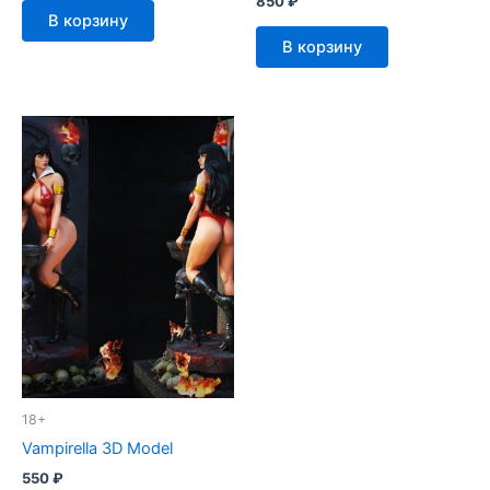
850
₽
В корзину
В корзину
18+
Vampirella 3D Model
550
₽