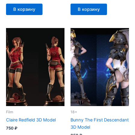
В корзину
В корзину
Film
18+
Claire Redfield 3D Model
Bunny The First Descendant
3D Model
750
₽