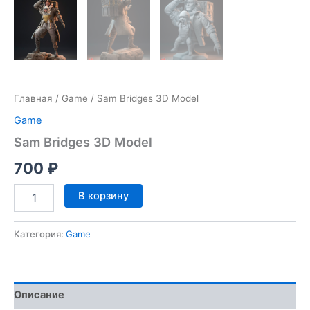
Главная
/
Game
/ Sam Bridges 3D Model
Game
Sam Bridges 3D Model
700
₽
Количество
В корзину
товара
Sam
Bridges
Категория:
Game
3D
Model
Описание