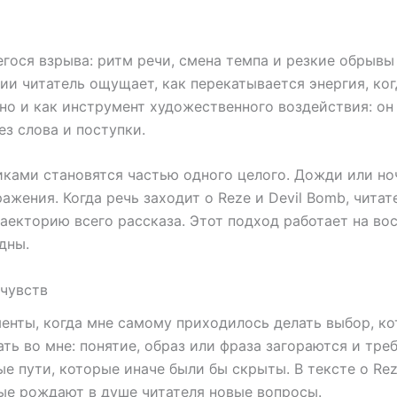
ося взрыва: ритм речи, смена темпа и резкие обрывы
ии читатель ощущает, как перекатывается энергия, ко
 но и как инструмент художественного воздействия: о
ез слова и поступки.
иками становятся частью одного целого. Дожди или но
ения. Когда речь заходит о Reze и Devil Bomb, читат
раекторию всего рассказа. Этот подход работает на во
дны.
 чувств
енты, когда мне самому приходилось делать выбор, ко
ать во мне: понятие, образ или фраза загораются и тр
ые пути, которые иначе были бы скрыты. В тексте о Rez
рые рождают в душе читателя новые вопросы.