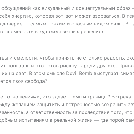
 обсуждений как визуальный и концептуальный образ —
себя энергию, которая вот-вот может взорваться. В те
а доверие — самым тонким и опасным видом силы. В т
ию и смелость в художественных решениях.
твы и смелости, чтобы принять не столько радость, ск
жит контроль и кто готов рискнуть ради другого. Прив
 их на свет. В этом смысле Devil Bomb выступает симв
ается твоя свобода?
яет отношениями, кто задает темп и границы? Встреча 
жду желанием защитить и потребностью сохранить авт
занность, а ответственность за последствия того, что
добным испытаниям в реальной жизни — где порой само