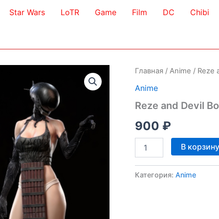
Star Wars
LoTR
Game
Film
DC
Chibi
Главная
/
Anime
/ Reze 
Anime
Reze and Devil B
900
₽
Количество
В корзин
товара
Reze
and
Категория:
Anime
Devil
Bomb
3D
Model