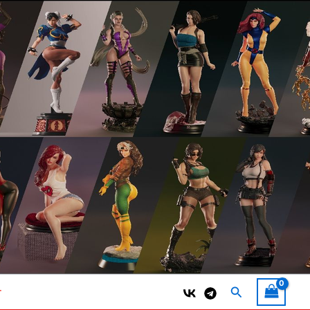
Поиск
т