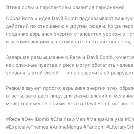
Этика силы и перспективы развития персонажей
Образ Reze и идея Devil Bomb подсказывают важную
действий по отношению к другим людям. Когда перс
поединке взрывная энергия становится уроком о том
и запоминающимся, потому что он ставит вопросы, 
Завершая размышление о Reze и Devil Bomb, хочется 
как сложные чувства и риск могут обогатить челов
управлять этой силой — и не позволить ей разрушить
Резюме звучит просто: взрывная энергия этих образ
ответы, зато даст пищу для размышлений и желание
меняется вместе с ними. Reze и Devil Bomb остаютс
#Reze #DevilBomb #ChainsawMan #MangaAnalysis #Chara
#ExplosiveThemes #AnimeManga #Fandom #LiteraryCrit