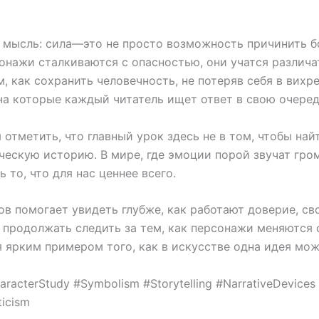
 мысль: сила—это не просто возможность причинить бо
онажи сталкиваются с опасностью, они учатся различа
, как сохранить человечность, не потеряв себя в вих
на которые каждый читатель ищет ответ в свою очеред
отметить, что главный урок здесь не в том, чтобы най
еческую историю. В мире, где эмоции порой звучат гр
 то, что для нас ценнее всего.
ов помогает увидеть глубже, как работают доверие, св
 продолжать следить за тем, как персонажи меняются 
я ярким примером того, как в искусстве одна идея мо
cterStudy #Symbolism #Storytelling #NarrativeDevices 
icism