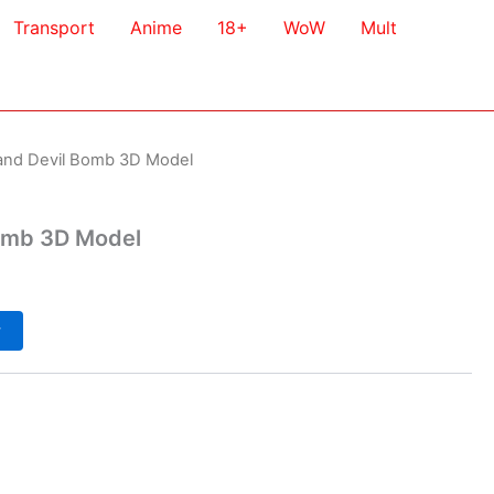
Transport
Anime
18+
WoW
Mult
and Devil Bomb 3D Model
omb 3D Model
у