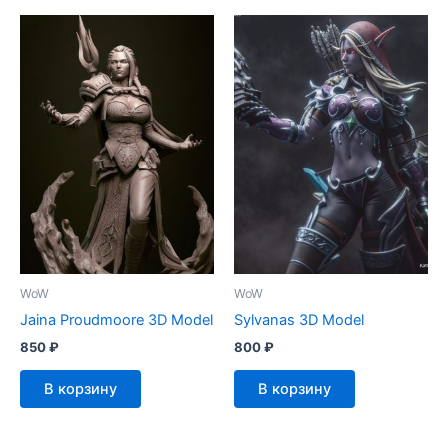
WoW
WoW
Jaina Proudmoore 3D Model
Sylvanas 3D Model
850
₽
800
₽
В корзину
В корзину