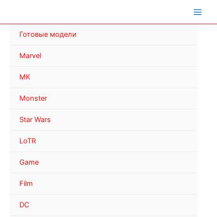
Перейти
к
содержимому
Готовые модели
Marvel
MK
Monster
Star Wars
LoTR
Game
Film
DC