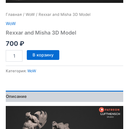
Главная
/
WoW
/ Rexxar and Misha 3D Model
WoW
Rexxar and Misha 3D Model
700
₽
Количество
В корзину
товара
Rexxar
and
Категория:
WoW
Misha
3D
Model
Описание