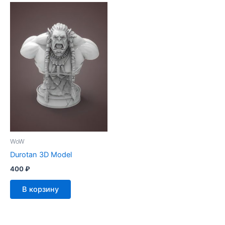
WoW
Durotan 3D Model
400
₽
В корзину