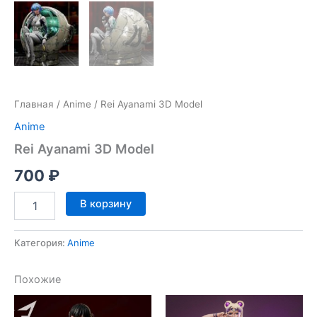
Главная
/
Anime
/ Rei Ayanami 3D Model
Anime
Rei Ayanami 3D Model
700
₽
Количество
В корзину
товара
Rei
Ayanami
Категория:
Anime
3D
Model
Похожие