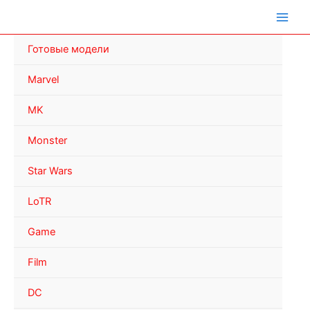
Перейти
к
содержимому
Готовые модели
Marvel
MK
Monster
Star Wars
LoTR
Game
Film
DC