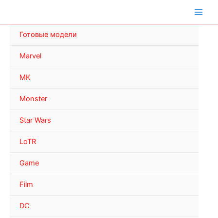
Перейти
к
содержимому
Готовые модели
Marvel
MK
Monster
Star Wars
LoTR
Game
Film
DC