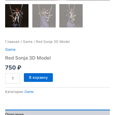
Главная
/
Game
/ Red Sonja 3D Model
Game
Red Sonja 3D Model
750
₽
Количество
В корзину
товара
Red
Sonja
Категория:
Game
3D
Model
Описание