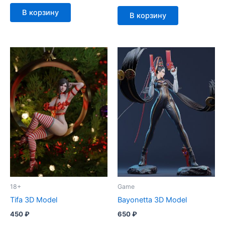
В корзину
В корзину
18+
Game
Tifa 3D Model
Bayonetta 3D Model
450
₽
650
₽