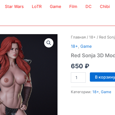
Star Wars
LoTR
Game
Film
DC
Chibi
Главная
/
18+
/ Red Son
18+
,
Game
Red Sonja 3D Mod
650
₽
Количество
В корзин
товара
Red
Sonja
Категории:
18+
,
Game
3D
Model