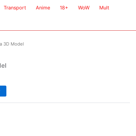
Transport
Anime
18+
WoW
Mult
ja 3D Model
el
у