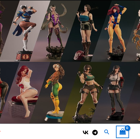
Поиск
т