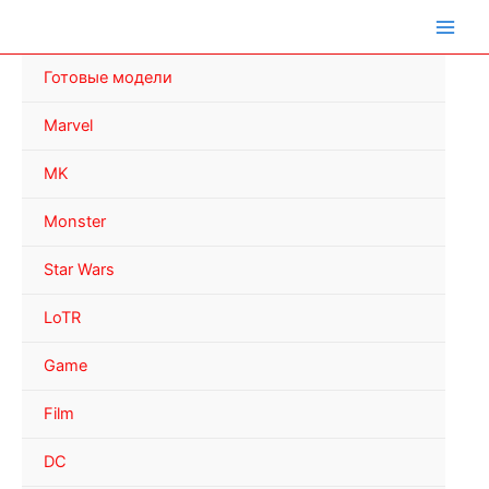
Перейти
к
содержимому
Готовые модели
Marvel
MK
Monster
Star Wars
LoTR
Game
Film
DC