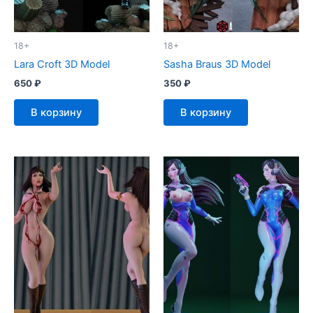
18+
18+
Lara Croft 3D Model
Sasha Braus 3D Model
650
₽
350
₽
В корзину
В корзину