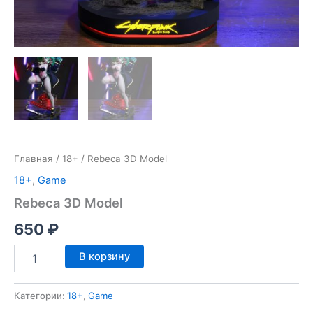
Главная
/
18+
/ Rebeca 3D Model
18+
,
Game
Rebeca 3D Model
650
₽
Количество
В корзину
товара
Rebeca
3D
Категории:
18+
,
Game
Model