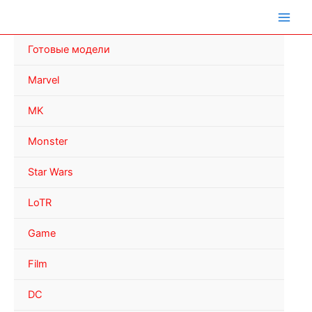
Перейти
к
содержимому
Готовые модели
Marvel
MK
Monster
Star Wars
LoTR
Game
Film
DC