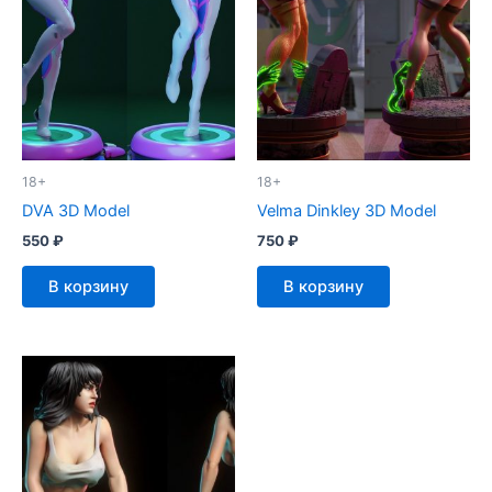
18+
18+
DVA 3D Model
Velma Dinkley 3D Model
550
₽
750
₽
В корзину
В корзину