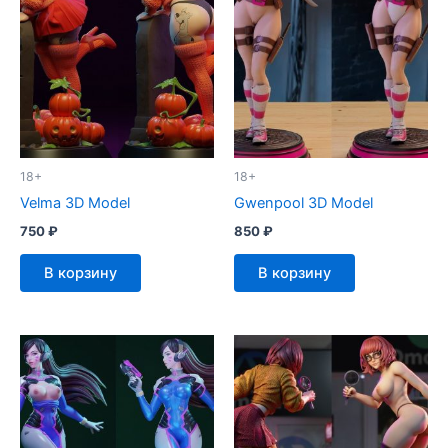
18+
18+
Velma 3D Model
Gwenpool 3D Model
750
₽
850
₽
В корзину
В корзину