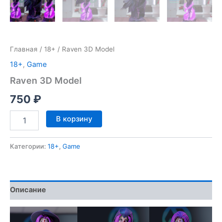
Главная
/
18+
/ Raven 3D Model
18+
,
Game
Raven 3D Model
750
₽
Количество
В корзину
товара
Raven
3D
Категории:
18+
,
Game
Model
Описание