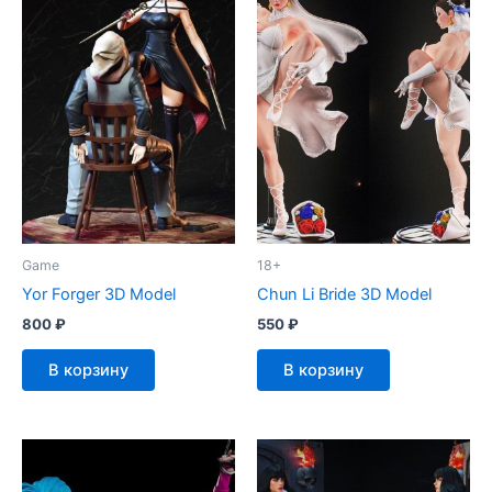
Game
18+
Yor Forger 3D Model
Chun Li Bride 3D Model
800
₽
550
₽
В корзину
В корзину