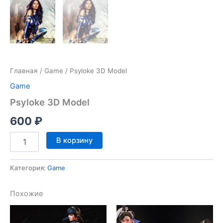
Главная
/
Game
/ Psyloke 3D Model
Game
Psyloke 3D Model
600
₽
Количество
В корзину
товара
Psyloke
3D
Категория:
Game
Model
Похожие