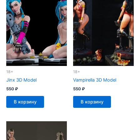
18+
18+
Jinx 3D Model
Vampirella 3D Model
550
₽
550
₽
В корзину
В корзину