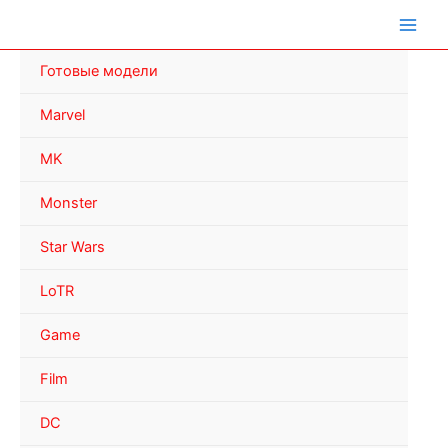
Перейти
к
содержимому
Готовые модели
Marvel
MK
Monster
Star Wars
LoTR
Game
Film
DC