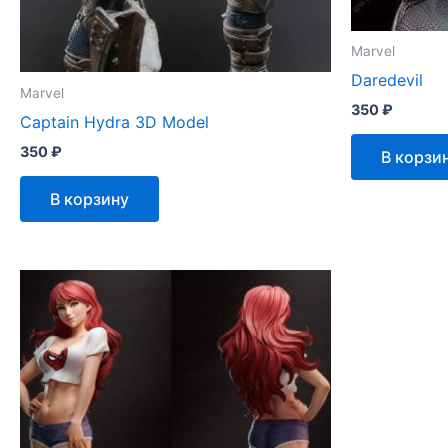
Marvel
Daredevil
Marvel
350
₽
Captain Hydra 3D Model
350
₽
В корзи
В корзину