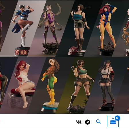
Поиск
т