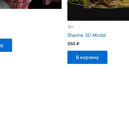
18+
Shanna 3D Model
550
₽
ну
В корзину