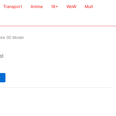
Transport
Anime
18+
WoW
Mult
cke 3D Model
el
у