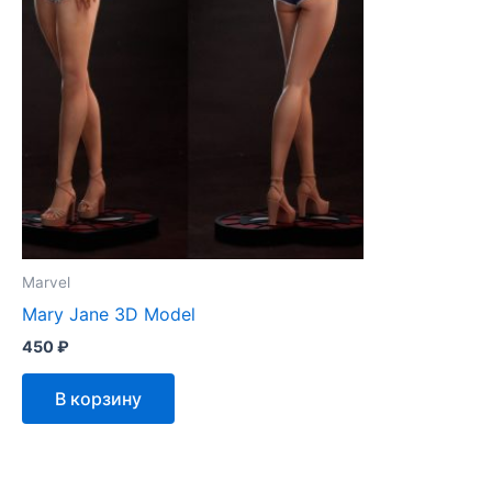
Marvel
Mary Jane 3D Model
450
₽
В корзину