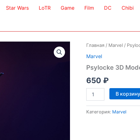
Star Wars
LoTR
Game
Film
DC
Chibi
Главная
/
Marvel
/ Psylo
Marvel
Psylocke 3D Mod
650
₽
Количество
В корзин
товара
Psylocke
3D
Категория:
Marvel
Model