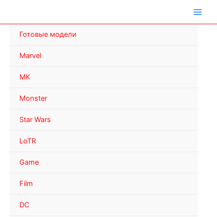
Перейти
к
содержимому
Готовые модели
Marvel
MK
Monster
Star Wars
LoTR
Game
Film
DC