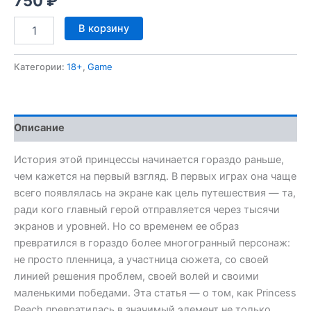
750
₽
Количество
В корзину
товара
Princess
Peach
Категории:
18+
,
Game
3D
Model
Описание
История этой принцессы начинается гораздо раньше,
чем кажется на первый взгляд. В первых играх она чаще
всего появлялась на экране как цель путешествия — та,
ради кого главный герой отправляется через тысячи
экранов и уровней. Но со временем ее образ
превратился в гораздо более многогранный персонаж:
не просто пленница, а участница сюжета, со своей
линией решения проблем, своей волей и своими
маленькими победами. Эта статья — о том, как Princess
Peach превратилась в значимый элемент не только