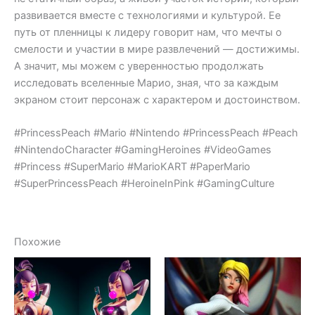
развивается вместе с технологиями и культурой. Ее
путь от пленницы к лидеру говорит нам, что мечты о
смелости и участии в мире развлечений — достижимы.
А значит, мы можем с уверенностью продолжать
исследовать вселенные Марио, зная, что за каждым
экраном стоит персонаж с характером и достоинством.
#PrincessPeach #Mario #Nintendo #PrincessPeach #Peach
#NintendoCharacter #GamingHeroines #VideoGames
#Princess #SuperMario #MarioKART #PaperMario
#SuperPrincessPeach #HeroineInPink #GamingCulture
Похожие