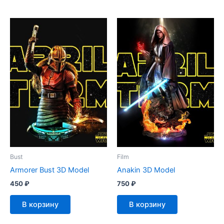
Bust
Film
Armorer Bust 3D Model
Anakin 3D Model
450
₽
750
₽
В корзину
В корзину