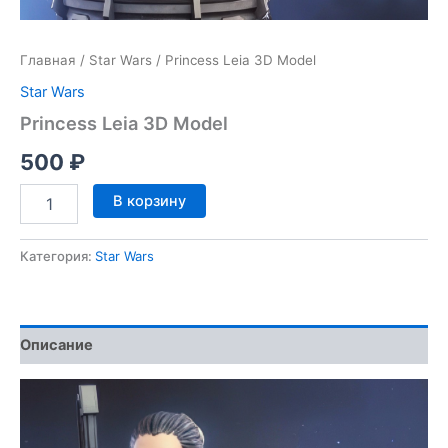
Главная
/
Star Wars
/ Princess Leia 3D Model
Star Wars
Princess Leia 3D Model
500
₽
Количество
В корзину
товара
Princess
Leia
Категория:
Star Wars
3D
Model
Описание