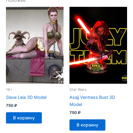
Похожие
18+
Star Wars
Slave Leia 3D Model
Asajj Ventress Bust 3D
Model
750
₽
750
₽
В корзину
В корзину