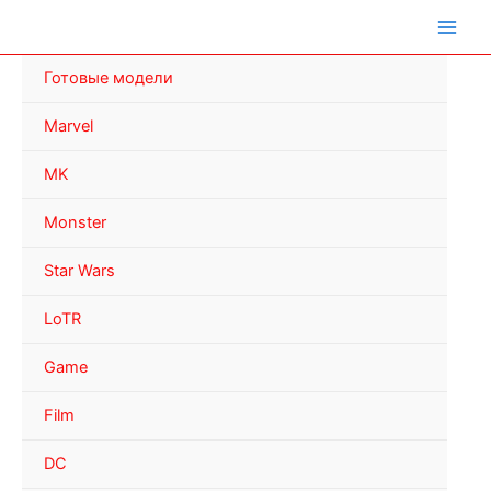
Перейти
к
содержимому
Готовые модели
Marvel
MK
Monster
Star Wars
LoTR
Game
Film
DC