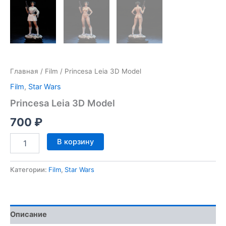
Главная
/
Film
/ Princesa Leia 3D Model
Film
,
Star Wars
Princesa Leia 3D Model
700
₽
Количество
В корзину
товара
Princesa
Leia
Категории:
Film
,
Star Wars
3D
Model
Описание