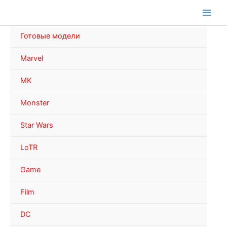
Перейти
к
содержимому
Готовые модели
Marvel
MK
Monster
Star Wars
LoTR
Game
Film
DC