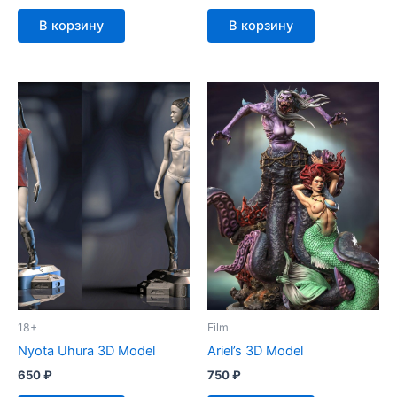
В корзину
В корзину
18+
Film
Nyota Uhura 3D Model
Ariel’s 3D Model
650
₽
750
₽