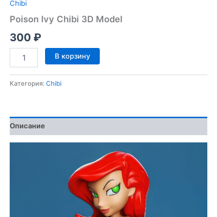
Chibi
Poison Ivy Chibi 3D Model
300
₽
Количество
В корзину
товара
Poison
Ivy
Категория:
Chibi
Chibi
3D
Model
Описание