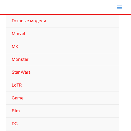
Перейти
к
содержимому
Готовые модели
Marvel
MK
Monster
Star Wars
LoTR
Game
Film
DC