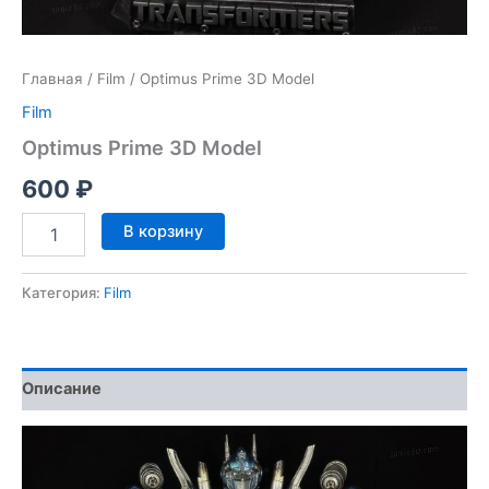
Главная
/
Film
/ Optimus Prime 3D Model
Film
Optimus Prime 3D Model
600
₽
Количество
В корзину
товара
Optimus
Prime
Категория:
Film
3D
Model
Описание