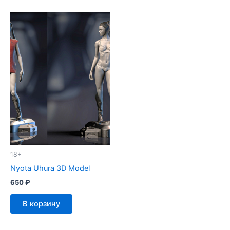
18+
Nyota Uhura 3D Model
650
₽
В корзину