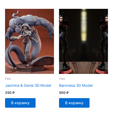
Film
Film
Jasmine & Genie 3D Model
Baronesa 3D Model
350
₽
500
₽
В корзину
В корзину