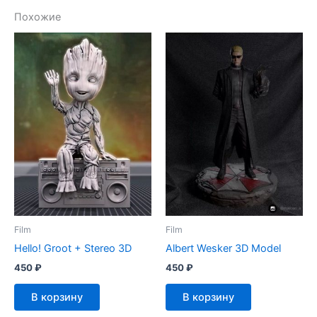
Похожие
Film
Film
Hello! Groot + Stereo 3D
Albert Wesker 3D Model
450
₽
450
₽
В корзину
В корзину