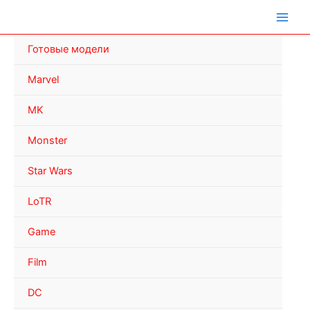
Перейти
к
содержимому
Готовые модели
Marvel
MK
Monster
Star Wars
LoTR
Game
Film
DC