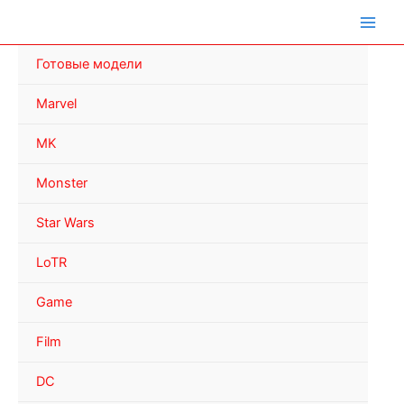
Перейти
к
содержимому
Готовые модели
Marvel
MK
Monster
Star Wars
LoTR
Game
Film
DC