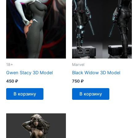
18+
Marvel
Gwen Stacy 3D Model
Black Widow 3D Model
450
₽
750
₽
В корзину
В корзину