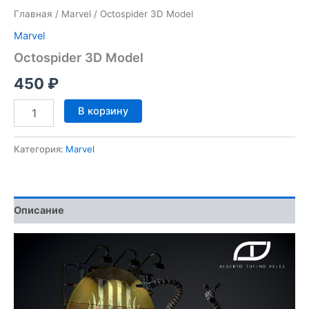
Главная
/
Marvel
/ Octospider 3D Model
Marvel
Octospider 3D Model
450
₽
Количество
В корзину
товара
Octospider
3D
Категория:
Marvel
Model
Описание