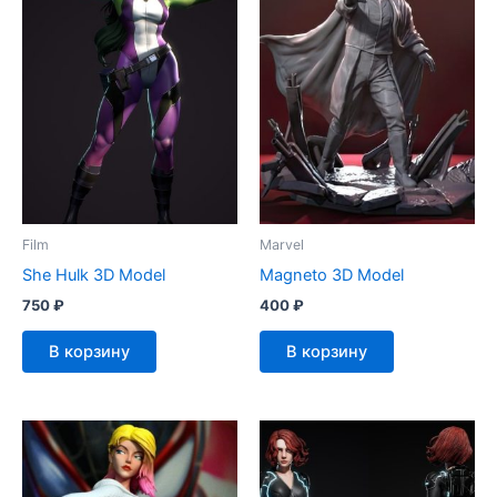
Film
Marvel
She Hulk 3D Model
Magneto 3D Model
750
₽
400
₽
В корзину
В корзину