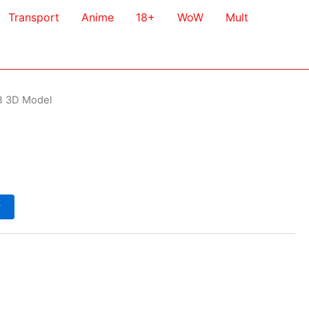
Transport
Anime
18+
WoW
Mult
2B 3D Model
у