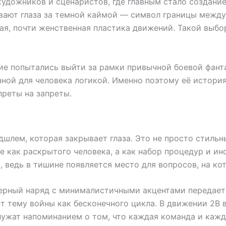
художников и сценаристов, где главным стало создани
ают глаза за темной каймой — символ границы между 
кая, почти женственная пластика движений. Такой выб
ние попытались выйти за рамки привычной боевой фант
ной для человека логикой. Именно поэтому её история
преты на запреты.
шлем, которая закрывает глаза. Это не просто стильн
 как раскрытого человека, а как набор процедур и и
 ведь в тишине появляется место для вопросов, на кот
Черный наряд с минималистичными акцентами передает 
тему войны как бесконечного цикла. В движении 2B в
ужат напоминанием о том, что каждая команда и кажд