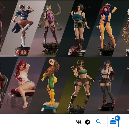
Поиск
т