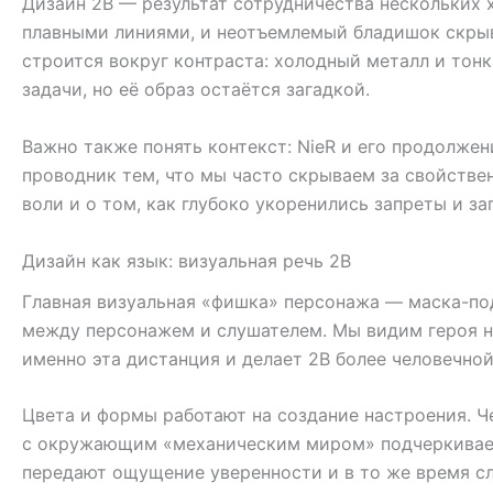
Дизайн 2B — результат сотрудничества нескольких 
плавными линиями, и неотъемлемый бладишок скрыв
строится вокруг контраста: холодный металл и тон
задачи, но её образ остаётся загадкой.
Важно также понять контекст: NieR и его продолже
проводник тем, что мы часто скрываем за свойствен
воли и о том, как глубоко укоренились запреты и за
Дизайн как язык: визуальная речь 2B
Главная визуальная «фишка» персонажа — маска-под
между персонажем и слушателем. Мы видим героя не
именно эта дистанция и делает 2B более человечной,
Цвета и формы работают на создание настроения. 
с окружающим «механическим миром» подчеркивает 
передают ощущение уверенности и в то же время сл