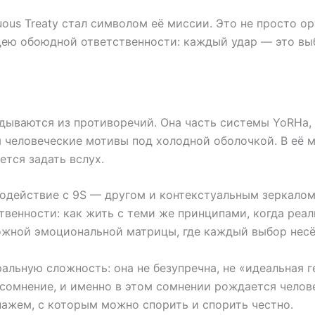
uous Treaty стал символом её миссии. Это не просто о
дею обоюдной ответственности: каждый удар — это выб
адываются из противоречий. Она часть системы YoRHa,
я человеческие мотивы под холодной оболочкой. В её м
тся задать вслух.
действие с 9S — другом и контекстуальным зеркалом,
венности: как жить с теми же принципами, когда реа
ожной эмоциональной матрицы, где каждый выбор несё
льную сложность: она не безупречна, не «идеальная г
 сомнение, и именно в этом сомнении рождается челов
нажем, с которым можно спорить и спорить честно.