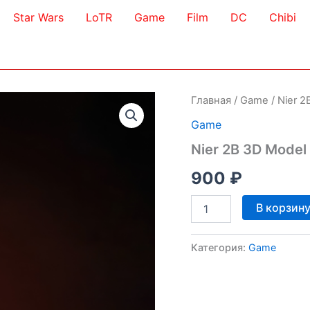
Star Wars
LoTR
Game
Film
DC
Chibi
Главная
/
Game
/ Nier 
Game
Nier 2B 3D Model
900
₽
Количество
В корзин
товара
Nier
2B
Категория:
Game
3D
Model