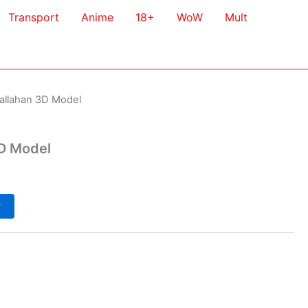
Transport
Anime
18+
WoW
Mult
allahan 3D Model
D Model
у