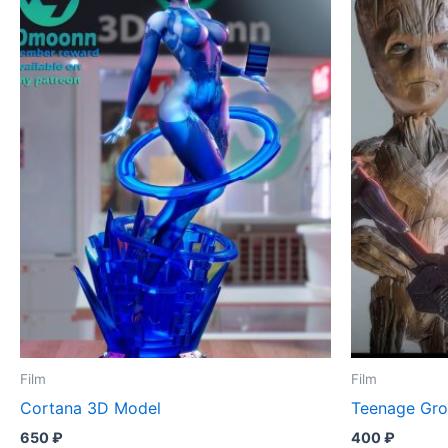
Film
Film
Cortana 3D Model
Teenage Gro
650
₽
400
₽