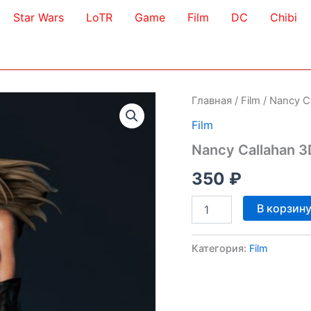
Star Wars
LoTR
Game
Film
DC
Chibi
Главная
/
Film
/ Nancy C
Film
Nancy Callahan 3
350
₽
Количество
В корзин
товара
Nancy
Callahan
Категория:
Film
3D
Model