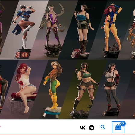
Поиск
т