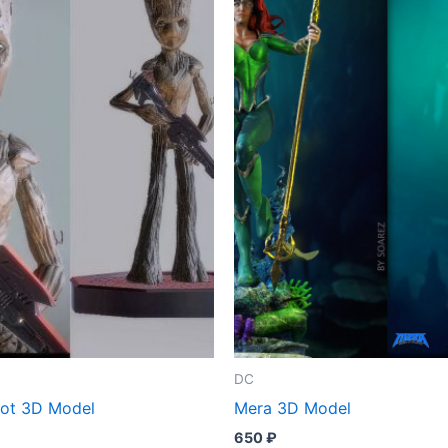
DC
ot 3D Model
Mera 3D Model
650
₽