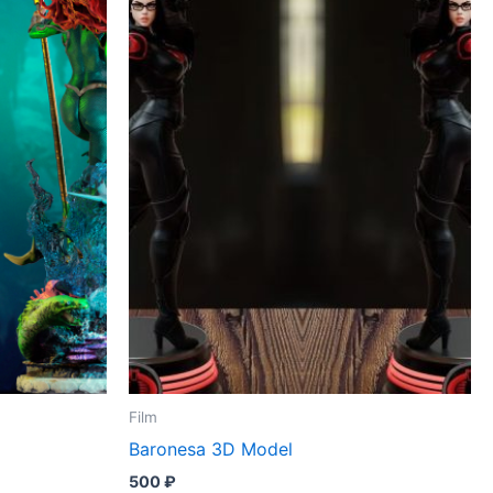
Film
Baronesa 3D Model
500
₽