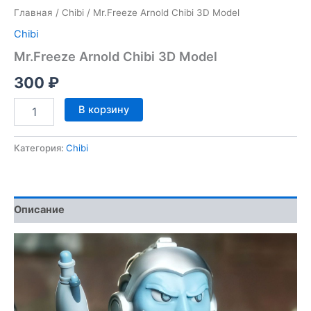
Главная
/
Chibi
/ Mr.Freeze Arnold Chibi 3D Model
Chibi
Mr.Freeze Arnold Chibi 3D Model
300
₽
Количество
В корзину
товара
Mr.Freeze
Arnold
Категория:
Chibi
Chibi
3D
Model
Описание