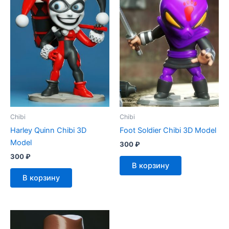
Chibi
Chibi
Harley Quinn Chibi 3D
Foot Soldier Chibi 3D Model
Model
300
₽
300
₽
В корзину
В корзину