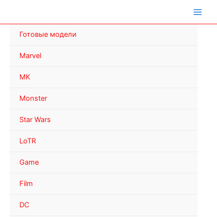
Перейти
к
содержимому
Готовые модели
Marvel
MK
Monster
Star Wars
LoTR
Game
Film
DC