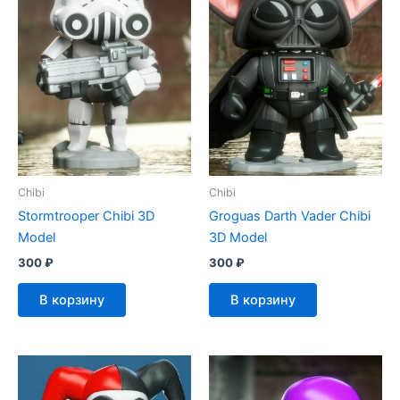
Chibi
Chibi
Stormtrooper Chibi 3D
Groguas Darth Vader Chibi
Model
3D Model
300
₽
300
₽
В корзину
В корзину