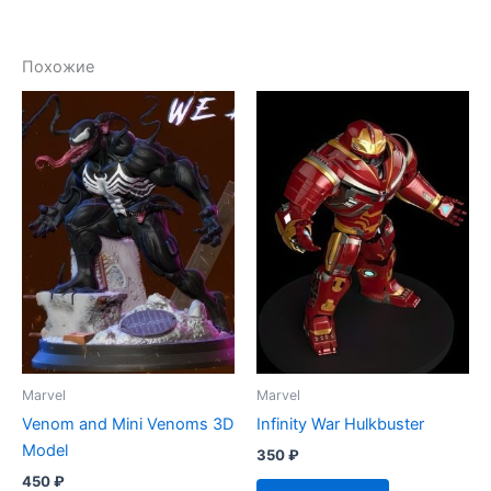
Похожие
Marvel
Marvel
Venom and Mini Venoms 3D
Infinity War Hulkbuster
Model
350
₽
450
₽