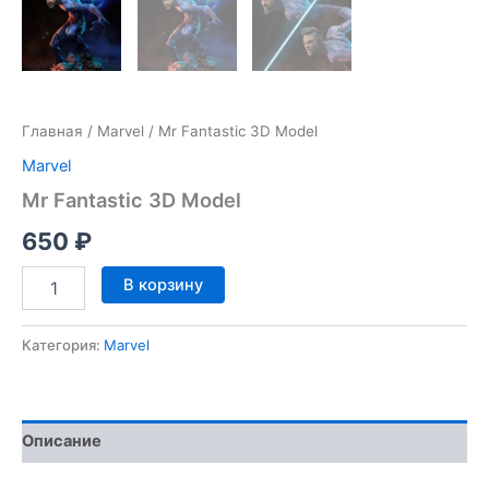
Главная
/
Marvel
/ Mr Fantastic 3D Model
Marvel
Mr Fantastic 3D Model
650
₽
Количество
В корзину
товара
Mr
Fantastic
Категория:
Marvel
3D
Model
Описание