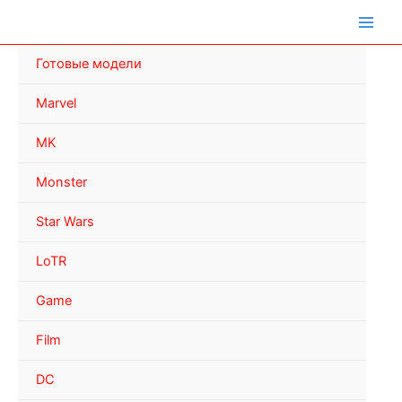
Перейти
к
содержимому
Готовые модели
Marvel
MK
Monster
Star Wars
LoTR
Game
Film
DC