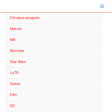
Перейти
к
содержимому
Готовые модели
Marvel
MK
Monster
Star Wars
LoTR
Game
Film
DC