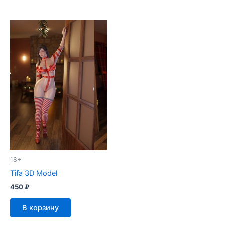
18+
Tifa 3D Model
450
₽
В корзину