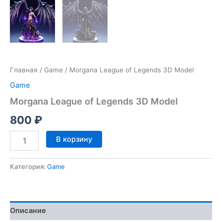
Главная
/
Game
/ Morgana League of Legends 3D Model
Game
Morgana League of Legends 3D Model
800
₽
Количество
В корзину
товара
Morgana
League
Категория:
Game
of
Legends
3D
Model
Описание