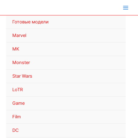
Перейти
к
содержимому
Готовые модели
Marvel
MK
Monster
Star Wars
LoTR
Game
Film
DC