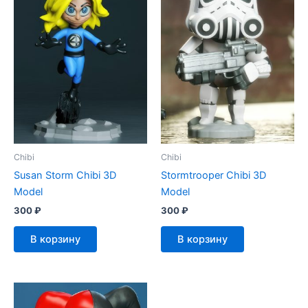
Chibi
Chibi
Susan Storm Chibi 3D
Stormtrooper Chibi 3D
Model
Model
300
₽
300
₽
В корзину
В корзину