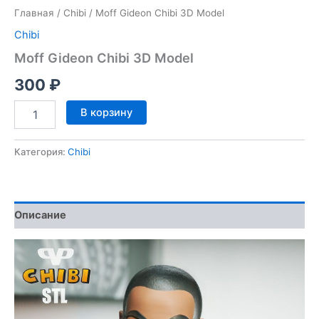
Главная
/
Chibi
/ Moff Gideon Chibi 3D Model
Chibi
Moff Gideon Chibi 3D Model
300
₽
Количество
В корзину
товара
Moff
Gideon
Категория:
Chibi
Chibi
3D
Model
Описание