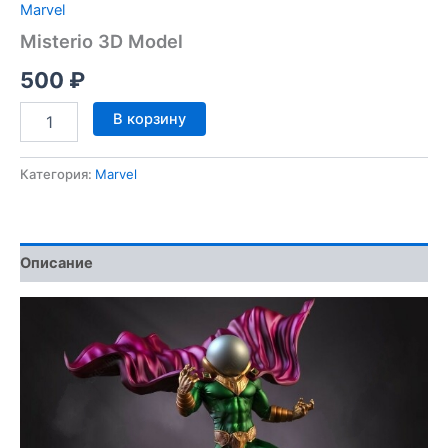
Marvel
Misterio 3D Model
500
₽
Количество
В корзину
товара
Misterio
3D
Категория:
Marvel
Model
Описание