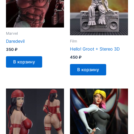
Marvel
Daredevil
Film
Hello! Groot + Stereo 3D
350
₽
450
₽
В корзину
В корзину