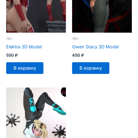
18+
18+
Elektra 3D Model
Gwen Stacy 3D Model
550
₽
450
₽
В корзину
В корзину