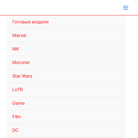
Перейти
к
содержимому
Готовые модели
Marvel
MK
Monster
Star Wars
LoTR
Game
Film
DC