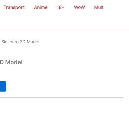
Transport
Anime
18+
WoW
Mult
r Siniestro 3D Model
3D Model
у