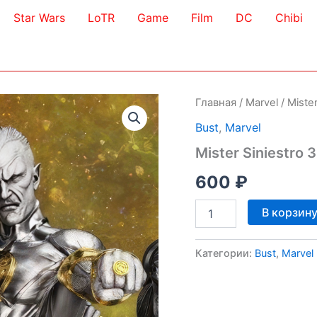
Star Wars
LoTR
Game
Film
DC
Chibi
Главная
/
Marvel
/ Miste
Bust
,
Marvel
Mister Siniestro 
600
₽
Количество
В корзин
товара
Mister
Siniestro
Категории:
Bust
,
Marvel
3D
Model