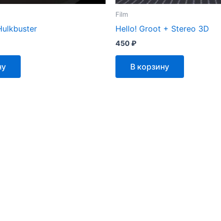
Film
 Hulkbuster
Hello! Groot + Stereo 3D
450
₽
ну
В корзину