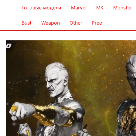
Готовые модели
Marvel
MK
Monster
Bust
Weapon
Other
Free