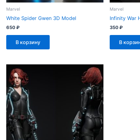
Marvel
Marvel
White Spider Gwen 3D Model
Infinity War
650
₽
350
₽
В корзину
В корзи