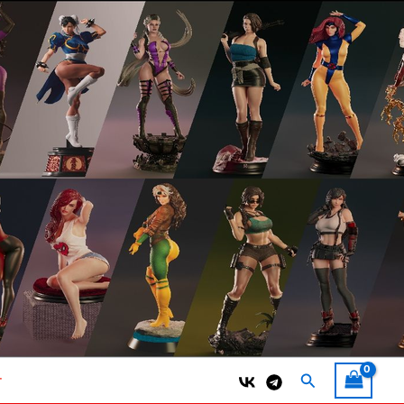
Поиск
т